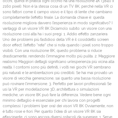
occhi, quindi in pratica ogni occhio ha una risoluzione 4K (3840 x
2160 pixel). Non è la stessa cosa di un TV 8K, perché nella VR ci
sono fattori come il campo visivo e il tipo di lente che cambiano
completamente l’effetto finale. La domanda chiave è: questa
risoluzione migliora davvero l’esperienza in modo significativo? I
vantaggi di un visore VR 8K Diciamolo subito: un visore con una
risoluzione così alta ha i suoi pregi. 1. Addio effetto zanzariera
Uno dei problemi più fastidiosi della VR è il cosiddetto screen
door effect: l’effetto “rete” che si nota quando i pixel sono troppo
visibili. Con una risoluzione 8K, questo problema si riduce
drasticamente, rendendo l’immagine molto più pulita. 2. Maggiore
realismo Maggiori dettagli significano un’esperienza più vicina alla
realtà. I contorni sono più definiti, i volti nei giochi VR sembrano
più naturali e le ambientazioni più credibili. Se hai mai provato un
visore di vecchia generazione, sai quanto una bassa risoluzione
può rovinare l’immersione. 3. Perfetto per lavori professionali Se
usi la VR per modellazione 3D, architettura o simulazioni
mediche, un visore 8K può fare la differenza. Vedere bene ogni
minimo dettaglio è essenziale per chi lavora con progetti
complessi. I problemi (per ora) dei visori VR 8K Ovviamente, non
è tutto rose e fiori. Per quanto l’idea di un visore VR 8K sia
affascinante, ci sono ancora diversi ostacoli da superare. 1. Serve