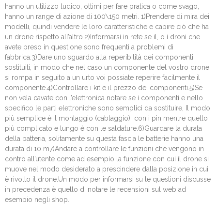
hanno un utilizzo ludico, ottimi per fare pratica o come svago,
hanno un range di azione di 100\150 metri. 1)Prendere di mira dei
modelli, quindi vendere le loro caratteristiche e capire ciò che ha
un drone rispetto all’altro.2)Informarsi in rete se il, o i droni che
avete preso in questione sono frequenti a problemi di
fabbrica.3)Dare uno sguardo alla reperibilità dei componenti
sostituiti, in modo che nel caso un componente del vostro drone
si rompa in seguito a un urto voi possiate reperire facilmente il
componente.4)Controllare i kit e il prezzo dei componenti.5)Se
non vela cavate con l’elettronica notare se i componenti e nello
specifico le parti elettroniche sono semplici da sostituire, Il modo
più semplice è il montaggio (cablaggio) con i pin mentre quello
più complicato e lungo è con le saldature.6)Guardare la durata
della batteria, solitamente su questa fascia le batterie hanno una
durata di 10 m7)Andare a controllare le funzioni che vengono in
contro all’utente come ad esempio la funzione con cui il drone si
muove nel modo desiderato a prescindere dalla posizione in cui
è rivolto il drone.Un modo per informarsi su le questioni discusse
in precedenza è quello di notare le recensioni sul web ad
esempio negli shop.