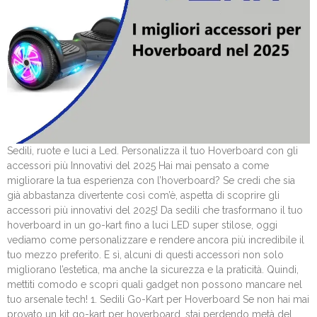
Sedili, ruote e luci a Led. Personalizza il tuo Hoverboard con gli
accessori più Innovativi del 2025 Hai mai pensato a come
migliorare la tua esperienza con l’hoverboard? Se credi che sia
già abbastanza divertente così com’è, aspetta di scoprire gli
accessori più innovativi del 2025! Da sedili che trasformano il tuo
hoverboard in un go-kart fino a luci LED super stilose, oggi
vediamo come personalizzare e rendere ancora più incredibile il
tuo mezzo preferito. E sì, alcuni di questi accessori non solo
migliorano l’estetica, ma anche la sicurezza e la praticità. Quindi,
mettiti comodo e scopri quali gadget non possono mancare nel
tuo arsenale tech! 1. Sedili Go-Kart per Hoverboard Se non hai mai
provato un kit go-kart per hoverboard, stai perdendo metà del