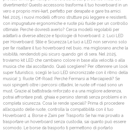
divertimento! Questo accessorio trasforma il tuo hoverboard in un
vero e proprio mini-kart, perfetto per derapate e gare tra amici.
Nel 2025, i nuovi modelli offrono strutture più leggere e resistenti,
con impugnature ergonomiche e ruote più fluide per un controllo
ottimale. Perché dovresti averlo? Cerca modelli regolabili per
adattarli a diverse altezze e tipologie di hoverboard. 2. Luci LED
per Hoverboard: Stile e Sicurezza Le luci a LED non servono solo
per far risaltare il tuo hoverboard nel buio, ma migliorano anche la
visibilità, rendendoti più sicuro quando giri di sera. Nel 2025,
troviamo kit LED che cambiano colore in base alla velocità o alla
musica che stai ascoltando. Quali scegliere? Per ottenrere un look
super futuristico, scegli le luci LED sincronizzate con il ritmo della
musica! 3. Ruote Off-Road: Perché Fermarsi ai Marciapiedi? Se
vuoi spingerti oltre i percorsi cittadini, le ruote off-road sono un
must. Grazie al battistrada rinforzato e a una migliore aderenza,
potrai affrontare prati, ghiaia e persino sterrati senza problemi e in
completa sicurezza. Cosa le rende speciali? Prima di procedere
all’acquisto delle ruote, controlla la compatibilità con il tuo
Hoverboard. 4. Borse e Zaini per Trasporto Se hai mai provato a
trasportare un hoverboard senza custodia, sai quanto può essere
scomodo. Le borse da trasporto ti permettono di portarlo