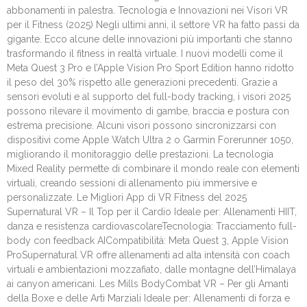
abbonamenti in palestra. Tecnologia e Innovazioni nei Visori VR
per il Fitness (2025) Negli ultimi anni, il settore VR ha fatto passi da
gigante. Ecco alcune delle innovazioni più importanti che stanno
trasformando il fitness in realtà virtuale. I nuovi modelli come il
Meta Quest 3 Pro e l’Apple Vision Pro Sport Edition hanno ridotto
il peso del 30% rispetto alle generazioni precedenti. Grazie a
sensori evoluti e al supporto del full-body tracking, i visori 2025
possono rilevare il movimento di gambe, braccia e postura con
estrema precisione. Alcuni visori possono sincronizzarsi con
dispositivi come Apple Watch Ultra 2 o Garmin Forerunner 1050,
migliorando il monitoraggio delle prestazioni. La tecnologia
Mixed Reality permette di combinare il mondo reale con elementi
virtuali, creando sessioni di allenamento più immersive e
personalizzate. Le Migliori App di VR Fitness del 2025
Supernatural VR – Il Top per il Cardio Ideale per: Allenamenti HIIT,
danza e resistenza cardiovascolareTecnologia: Tracciamento full-
body con feedback AICompatibilità: Meta Quest 3, Apple Vision
ProSupernatural VR offre allenamenti ad alta intensità con coach
virtuali e ambientazioni mozzafiato, dalle montagne dell’Himalaya
ai canyon americani. Les Mills BodyCombat VR – Per gli Amanti
della Boxe e delle Arti Marziali Ideale per: Allenamenti di forza e