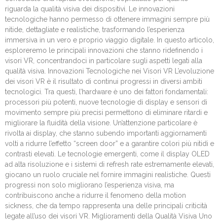
riguarda la qualità visiva dei dispositivi. Le innovazioni
tecnologiche hanno permesso di ottenere immagini sempre più
nitide, dettagliate e realistiche, trasformando l’esperienza
immersiva in un vero e proprio viaggio digitale. In questo articolo,
esploreremo le principali innovazioni che stanno ridefinendo i
visori VR, concentrandoci in particolare sugli aspetti legati alla
qualità visiva. Innovazioni Tecnologiche nei Visori VR L’evoluzione
dei visori VR è il risultato di continui progressi in diversi ambiti
tecnologici. Tra questi, l’hardware è uno dei fattori fondamentali:
processori più potenti, nuove tecnologie di display e sensori di
movimento sempre più precisi permettono di eliminare ritardi e
migliorare la fluidità della visione. Un’attenzione particolare è
rivolta ai display, che stanno subendo importanti aggiornamenti
volti a ridurre l’effetto “screen door” e a garantire colori più nitidi e
contrasti elevati. Le tecnologie emergenti, come il display OLED
ad alta risoluzione e i sistemi di refresh rate estremamente elevati,
giocano un ruolo cruciale nel fornire immagini realistiche. Questi
progressi non solo migliorano l’esperienza visiva, ma
contribuiscono anche a ridurre il fenomeno della motion
sickness, che da tempo rappresenta una delle principali criticità
legate all’uso dei visori VR. Miglioramenti della Qualità Visiva Uno