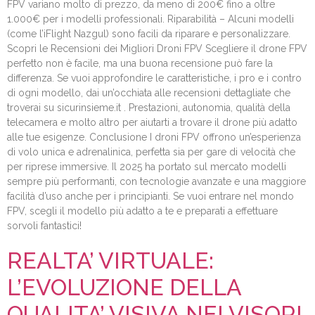
FPV variano molto di prezzo, da meno di 200€ fino a oltre
1.000€ per i modelli professionali. Riparabilità – Alcuni modelli
(come l’iFlight Nazgul) sono facili da riparare e personalizzare.
Scopri le Recensioni dei Migliori Droni FPV Scegliere il drone FPV
perfetto non è facile, ma una buona recensione può fare la
differenza. Se vuoi approfondire le caratteristiche, i pro e i contro
di ogni modello, dai un’occhiata alle recensioni dettagliate che
troverai su sicurinsieme.it . Prestazioni, autonomia, qualità della
telecamera e molto altro per aiutarti a trovare il drone più adatto
alle tue esigenze. Conclusione I droni FPV offrono un’esperienza
di volo unica e adrenalinica, perfetta sia per gare di velocità che
per riprese immersive. Il 2025 ha portato sul mercato modelli
sempre più performanti, con tecnologie avanzate e una maggiore
facilità d’uso anche per i principianti. Se vuoi entrare nel mondo
FPV, scegli il modello più adatto a te e preparati a effettuare
sorvoli fantastici!
REALTA’ VIRTUALE:
L’EVOLUZIONE DELLA
QUALITA’ VISIVA NEI VISORI