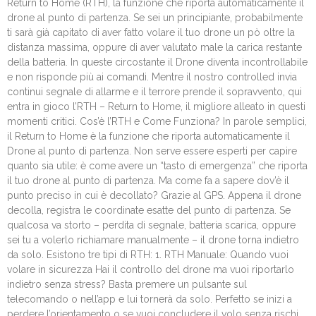
Return to Home (RTH), la funzione che riporta automaticamente il
drone al punto di partenza. Se sei un principiante, probabilmente
ti sarà già capitato di aver fatto volare il tuo drone un pò oltre la
distanza massima, oppure di aver valutato male la carica restante
della batteria. In queste circostante il Drone diventa incontrollabile
e non risponde più ai comandi. Mentre il nostro controlled invia
continui segnale di allarme e il terrore prende il sopravvento, qui
entra in gioco l’RTH – Return to Home, il migliore alleato in questi
momenti critici. Cos’è l’RTH e Come Funziona? In parole semplici,
il Return to Home è la funzione che riporta automaticamente il
Drone al punto di partenza. Non serve essere esperti per capire
quanto sia utile: è come avere un “tasto di emergenza” che riporta
il tuo drone al punto di partenza. Ma come fa a sapere dov’è il
punto preciso in cui è decollato? Grazie al GPS. Appena il drone
decolla, registra le coordinate esatte del punto di partenza. Se
qualcosa va storto – perdita di segnale, batteria scarica, oppure
sei tu a volerlo richiamare manualmente – il drone torna indietro
da solo. Esistono tre tipi di RTH: 1. RTH Manuale: Quando vuoi
volare in sicurezza Hai il controllo del drone ma vuoi riportarlo
indietro senza stress? Basta premere un pulsante sul
telecomando o nell’app e lui tornerà da solo. Perfetto se inizi a
perdere l’orientamento o se vuoi concludere il volo senza rischi.