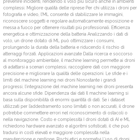
prevenire incidenti, rendendo il volo più sicuro anche in ambienti
complessi. Migliore qualità delle riprese Per chi utilizza i droni per
fotografia e video, l’ML consente di stabilizzare le immagini,
riconoscere soggetti e regolare automaticamente esposizione e
messa a fuoco per ottenere risultati più professionali. Efficienza
energetica e ottimizzazione della batteria Analizzando i dati di
volo, un drone dotato di ML può ottimizzare i consumi,
prolungando la durata della batteria e riducendo il rischio di
atterraggi forzati. Applicazioni avanzate Dalla ricerca e soccorso
al monitoraggio ambientale, il machine learning permette ai droni
di adattarsi a scenari complessi, raccogliere dati con maggiore
precisione e migliorare la qualità delle operazioni. Le sfide e i
limiti del machine learning nei droni Nonostante i grandi
progressi, l’integrazione del machine learning nei droni presenta
ancora alcune sfide. Dipendenza dai dati Il machine learning si
basa sulla disponibilità di enormi quantità di dati. Se i dataset
utilizzati per l’addestramento sono limitati o non accurati, il drone
potrebbe commettere errori nel riconoscimento di ostacoli o
nella navigazione. Costo e complessità I droni dotati di AI e ML
richiedono hardware avanzato e algoritmi sofisticati, il che può
tradursi in costi elevati e maggiore complessità nella
manutenzione e gestione. Rischi etici e normativi L’uso di droni