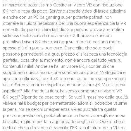
un hardware potentissimo Gestire un visore VR con risoluzione
8K non è roba da poco. Servono schede video di fascia altissima,
e anche con un PC da gaming super potente potresti non
ottenere la fluidità necessaria per una buona esperienza. Se la VR
non è fluida, può risultare fastidiosa e persino provocare motion
sickness (malessere da movimento). 2. Il prezzo è ancora
proibitivo I visori 8K che trovi oggi sul mercato costano molto,
spesso più di 1.500-2.000 euro. È una cifra che solo pochi
possono permettersi, e a quel prezzo ci si aspetta una tecnologia
perfetta… cosa che, al momento, non è ancora del tutto vera. 3.
Contenuti limitati Anche se hai un visore 8K, i contenuti che
supportano questa risoluzione sono ancora pochi. Molti giochi e
app sono ottimizzati per il 4K o meno, quindi non sempre noterai
una differenza enorme rispetto a un buon visore 4K. Vale la pena
aspettare? Alla fine della fiera, ha senso comprare un visore VR
8K oggi? Dipende da cosa cerchi. Se vuoi il massimo della qualità
visiva e hai il budget per permettertelo, allora sì, potrebbe valerne
la pena. Ma se cerchi un’esperienza VR equilibrata tra qualità,
prezzo e prestazioni, probabilmente un buon visore 4K è ancora
la scelta migliore per la maggior parte degli utenti. Quello che è
certo è che la direzione è tracciata: l’8K sarà il futuro della VR, ma