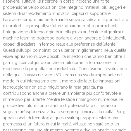
risolvere. Tuttavia, le ricerche in corso indicano una forte
propensione verso soluzioni che integrino materiali più leggeri e
sistemi di raffreddamento innovativi, capaci di supportare
hardware sempre più performante senza sacrificare la portabilità e
il comfort. Le prospettive future appaiono molto promettenti:
l’integrazione di tecnologie di intelligenza artificiale e algoritmi di
machine learning potrebbe portare a visori ancora più intelligenti,
capaci di adattarsi in tempo reale alle preferenze dell’utente.
Questi sviluppi, combinati con ulteriori miglioramenti nella qualità
visiva, apriranno nuove possibilità in settori che vanno ben oltre il
gaming, coinvolgendo anche ambiti come la formazione, la
medicina e la progettazione industriale. Conclusione L’evoluzione
della qualità visiva nei visori VR segna una svolta importante nel
modo in cui interagiamo con il mondo digitale. Le innovazioni
tecnologiche non solo migliorano la resa grafica, ma
contribuiscono anche a creare un ambiente più confortevole e
immersivo per l’utente. Mentre le sfide rimangono numerose, le
prospettive future sono cariche di potenzialità e ci invitano a
sognare un’esperienza virtuale sempre più vicina alla realtà. Per gli
appassionati di tecnologia, questi sviluppi rappresentano una
promessa di un futuro in cui la realtà virtuale non sarà solo un
passatempo, ma uno strumento potente e rivoluzionario in grado