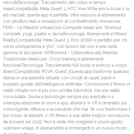
velocitàTecnologia: Tracciamento del colpo in tempo
realeCompatibilità: Meta Quest 3, HTC Vive XRSe ami la boxe o le
arti marziali, questa app è perfetta: offre sessioni di allenamento
con istruttori reali e simulazioni di combattimento immersive.
FitXR – La Palestra Virtuale più Completa Ideale per: Workout
completi, yoga, pilates e danzaTecnologia: Allenamenti in Mixed
RealityCompatibilità: Meta Quest 3, Pico 5FitXR è perfetto per chi
cerca un’esperienza a 360°, con lezioni dal vivo e una vasta
gamma di discipline. VRWorkout – L’Alternativa alla Palestra
Tradizionale Ideale per: Cross-training e allenamenti
funzionaliTecnologia: Tracciamento full-body e esercizi a corpo
liberoCompatibilità: PCVR, Quest 3Questa app trasforma qualsiasi
stanza in una palestra virtuale, con circuiti di squat, plank e
burpees guidati dall’intelligenza artificiale. Conclusione Il fitness in
realtà virtuale non è più solo un’idea futuristica, ma una realtà
consolidata. Grazie a tecnologie sempre più avanzate e a
un’ampia selezione di visori e app, allenarsi in VR è diventato più
coinvolgente, efficace e accessibile che mai. Se vuoi trasformare il
tuo modo di allenarti, il VR fitness è una delle migliori innovazioni
da provare nel 2025. Non ti resta che scegliere il visore giusto,
scaricare un’app di allenamento e immergerti in un nuovo modo