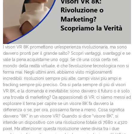
I visori VR 8K promettono un’esperienza rivoluzionaria, ma sono
davvero pronti per il grande salto? Scopri vantaggi, svantaggi e se
vale la pena acquistarne uno oggi. Se c’è una cosa certa nel
mondo della realtà virtuale, è che l’evoluzione tecnologica non si
ferma mai. Negli ultimi anni, abbiamo visto miglioramenti
incredibili: risoluzioni sempre più alte, campi visivi più ampi e
tracking sempre più preciso. Ora si parla sempre di più di visori
VR 8K, e la domanda è inevitabile: sono davvero il futuro o è solo
una trovata di marketing? Da appassionati di VR, ci siamo messi ad
esplorare il tema per capire se un visore 8K fa davvero la
differenza o se, per ora, possiamo farne a meno. Cosa significa
davvero “8K” in un visore VR? Quando si dice “visore 8K”, si
intende un dispositivo con una risoluzione totale di 7680 x 4320
pixel. Ma attenzione: questa risoluzione viene divisa tra i due