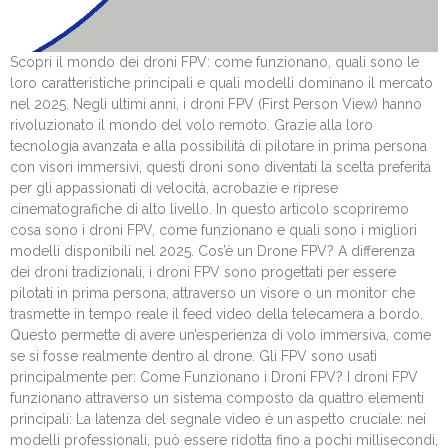
Scopri il mondo dei droni FPV: come funzionano, quali sono le
loro caratteristiche principali e quali modelli dominano il mercato
nel 2025. Negli ultimi anni, i droni FPV (First Person View) hanno
rivoluzionato il mondo del volo remoto. Grazie alla loro
tecnologia avanzata e alla possibilità di pilotare in prima persona
con visori immersivi, questi droni sono diventati la scelta preferita
per gli appassionati di velocità, acrobazie e riprese
cinematografiche di alto livello. In questo articolo scopriremo
cosa sono i droni FPV, come funzionano e quali sono i migliori
modelli disponibili nel 2025. Cos’è un Drone FPV? A differenza
dei droni tradizionali, i droni FPV sono progettati per essere
pilotati in prima persona, attraverso un visore o un monitor che
trasmette in tempo reale il feed video della telecamera a bordo.
Questo permette di avere un’esperienza di volo immersiva, come
se si fosse realmente dentro al drone. Gli FPV sono usati
principalmente per: Come Funzionano i Droni FPV? I droni FPV
funzionano attraverso un sistema composto da quattro elementi
principali: La latenza del segnale video è un aspetto cruciale: nei
modelli professionali, può essere ridotta fino a pochi millisecondi,