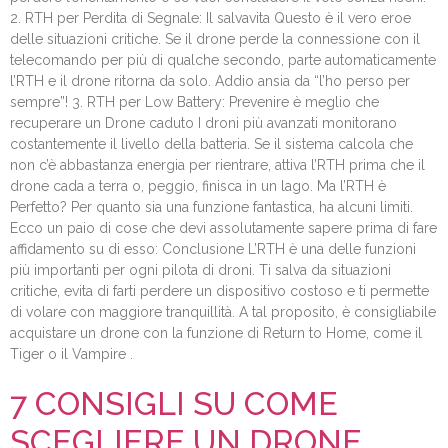
2. RTH per Perdita di Segnale: Il salvavita Questo è il vero eroe
delle situazioni critiche. Se il drone perde la connessione con il
telecomando per più di qualche secondo, parte automaticamente
l’RTH e il drone ritorna da solo. Addio ansia da “l’ho perso per
sempre”! 3. RTH per Low Battery: Prevenire è meglio che
recuperare un Drone caduto I droni più avanzati monitorano
costantemente il livello della batteria. Se il sistema calcola che
non c’è abbastanza energia per rientrare, attiva l’RTH prima che il
drone cada a terra o, peggio, finisca in un lago. Ma l’RTH è
Perfetto? Per quanto sia una funzione fantastica, ha alcuni limiti.
Ecco un paio di cose che devi assolutamente sapere prima di fare
affidamento su di esso: Conclusione L’RTH è una delle funzioni
più importanti per ogni pilota di droni. Ti salva da situazioni
critiche, evita di farti perdere un dispositivo costoso e ti permette
di volare con maggiore tranquillità. A tal proposito, è consigliabile
acquistare un drone con la funzione di Return to Home, come il
Tiger o il Vampire .
7 CONSIGLI SU COME
SCEGLIERE UN DRONE