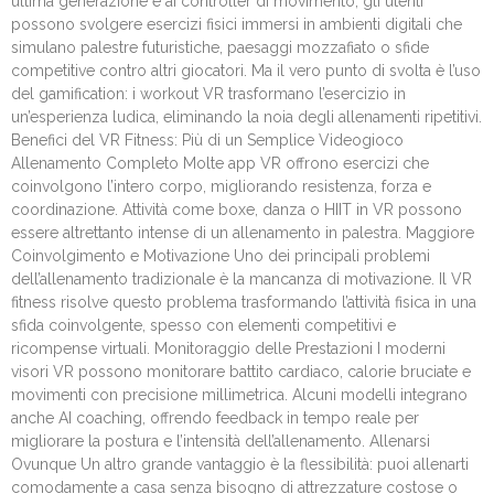
ultima generazione e ai controller di movimento, gli utenti
possono svolgere esercizi fisici immersi in ambienti digitali che
simulano palestre futuristiche, paesaggi mozzafiato o sfide
competitive contro altri giocatori. Ma il vero punto di svolta è l’uso
del gamification: i workout VR trasformano l’esercizio in
un’esperienza ludica, eliminando la noia degli allenamenti ripetitivi.
Benefici del VR Fitness: Più di un Semplice Videogioco
Allenamento Completo Molte app VR offrono esercizi che
coinvolgono l’intero corpo, migliorando resistenza, forza e
coordinazione. Attività come boxe, danza o HIIT in VR possono
essere altrettanto intense di un allenamento in palestra. Maggiore
Coinvolgimento e Motivazione Uno dei principali problemi
dell’allenamento tradizionale è la mancanza di motivazione. Il VR
fitness risolve questo problema trasformando l’attività fisica in una
sfida coinvolgente, spesso con elementi competitivi e
ricompense virtuali. Monitoraggio delle Prestazioni I moderni
visori VR possono monitorare battito cardiaco, calorie bruciate e
movimenti con precisione millimetrica. Alcuni modelli integrano
anche AI coaching, offrendo feedback in tempo reale per
migliorare la postura e l’intensità dell’allenamento. Allenarsi
Ovunque Un altro grande vantaggio è la flessibilità: puoi allenarti
comodamente a casa senza bisogno di attrezzature costose o