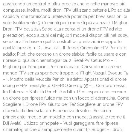
garantendo un controllo ultra-preciso anche nelle manovre più
complesse. Inoltre, molti droni FPV utilizzano batterie LiPo ad alta
capacità, che forniscono un’elevata potenza per brevi sessioni di
volo (solitamente 5-10 minuti per i modelli più avanzati). I Migliori
Droni FPV del 2025 Se sei alla ricerca di un drone FPV ad alte
prestazioni, ecco alcuni dei migliori modelli disponibili nel 2025,
selezionati in base a qualità costruttiva, prestazioni e rapporto
qualità-prezzo. 1. DJI Avata 2 – Il Re del Cinematic FPV Per chi è
adatto: Piloti che cercano un drone stabile, facile da usare e con
riprese di qualità cinematografica. 2. BetaFPV Cetus Pro – Il
Migliore per Principianti Per chi è adatto: Chi vuole iniziare nel
mondo FPV senza spendere troppo. 3. iFlight Nazgul Evoque F5
– Il Mostro della Velocità Per chi è adatto: Appassionati di drone
racing e FPV freestyle. 4. GEPRC Cinelog 35 – Il Compromesso
tra Potenza e Stabilità Per chi è adatto: Piloti esperti che cercano
un drone per riprese fluide ma con un tocco di adrenalina. Come
Scegliere il Drone FPV Giusto per Te? Scegliere un drone FPV
dipende da diversi fattori: Esperienza di volo – Se sei un
principiante, meglio un modello con modalità assistite (come il
DJI Avata). Utilizzo principale – Vuoi gareggiare, fare riprese
cinematografiche o semplicemente divertirti? Budget – I droni