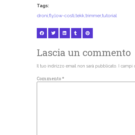
Tags:
droni
,
fly
,
low-costi
,
tekk
,
trimmer
,
tutorial
Lascia un commento
Il tuo indirizzo email non sarà pubblicato.
I campi 
Commento
*