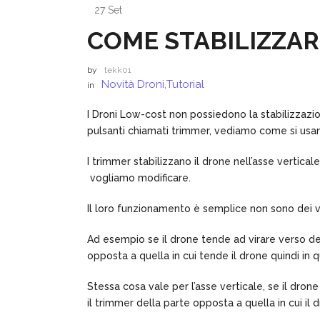
27 Set
COME STABILIZZAR
by
tekk01
Novità Droni
,
Tutorial
in
I Droni Low-cost non possiedono la stabilizzazio
pulsanti chiamati trimmer, vediamo come si usa
I trimmer stabilizzano il drone nell’asse vertica
vogliamo modificare.
Il loro funzionamento è semplice non sono dei v
Ad esempio se il drone tende ad virare verso des
opposta a quella in cui tende il drone quindi in q
Stessa cosa vale per l’asse verticale, se il dro
il trimmer della parte opposta a quella in cui i