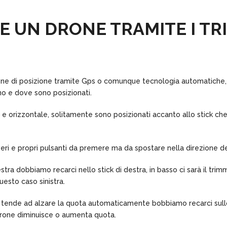
E UN DRONE TRAMITE I T
ne di posizione tramite Gps o comunque tecnologia automatiche, qui
no e dove sono posizionati.
le e orizzontale, solitamente sono posizionati accanto allo stick ch
eri e propri pulsanti da premere ma da spostare nella direzione 
tra dobbiamo recarci nello stick di destra, in basso ci sarà il trim
uesto caso sinistra.
ne tende ad alzare la quota automaticamente bobbiamo recarci sullo 
l drone diminuisce o aumenta quota.